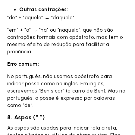
Outras contrações:
"de" + "aquele" → "daquele"
"em" + "a" → "na" ou "naquela", que não são
contrações formais com apóstrofo, mas tem o
mesmo efeito de redução para facilitar a
pronúncia.
Erro comum:
No português, não usamos apóstrofo para
indicar posse como no inglês. Em inglês,
escrevemos “Ben’s car” (o carro de Ben). Mas no
português, a posse é expressa por palavras
como “de”.
8. Aspas (“ ”)
As aspas são usadas para indicar fala direta,
textos citados ou títulos de obras curtas. Elas